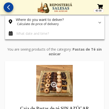
arrow_back_ios_new
€0.00
Access t
Where do you want to deliver?
Calculate de price of delivery
What date and time?
You are seeing products of the category:
Pastas de Té sin
azúcar
Caja de Pastas de té SIN AZÚCAR