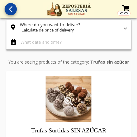
arrow_back_ios_new
€0.00
Access t
Where do you want to deliver?
Calculate de price of delivery
What date and time?
You are seeing products of the category:
Trufas sin azúcar
Trufas Surtidas SIN AZÚCAR