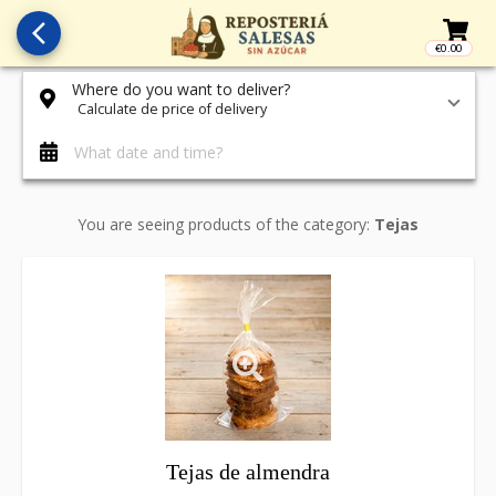
arrow_back_ios_new
€0.00
Access t
Where do you want to deliver?
Calculate de price of delivery
What date and time?
You are seeing products of the category:
Tejas
Tejas de almendra